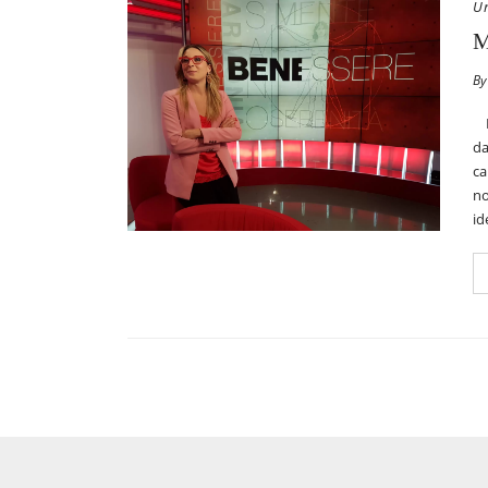
U
M
By
Me
da
ca
no
id