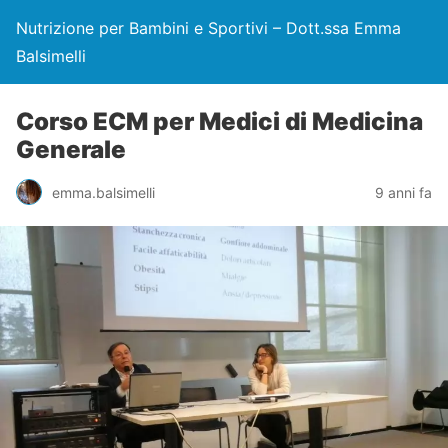
Nutrizione per Bambini e Sportivi – Dott.ssa Emma
Balsimelli
Corso ECM per Medici di Medicina
Generale
emma.balsimelli
9 anni fa