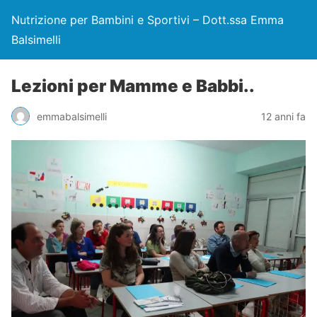
Nutrizione per Bambini e Sportivi – Dott.ssa Emma
Balsimelli
Lezioni per Mamme e Babbi..
emmabalsimelli
12 anni fa