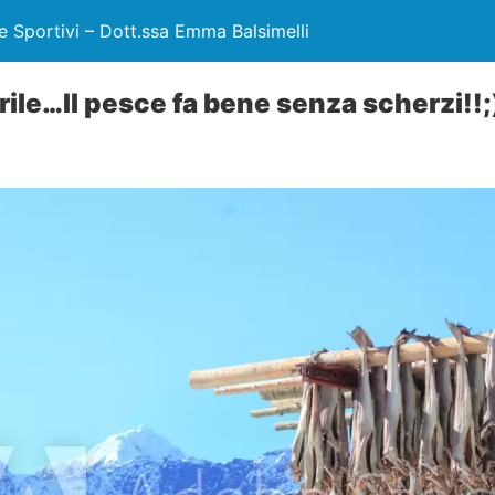
e Sportivi – Dott.ssa Emma Balsimelli
ile…Il pesce fa bene senza scherzi!!;