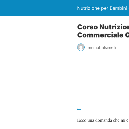
Nutrizione per Bambini 
Corso Nutrizion
Commerciale G
emmabalsimelli
.
Ecco una domanda che mi è 