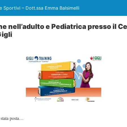
e Sportivi – Dott.ssa Emma Balsimelli
e nell’adulto e Pediatrica presso il C
igli
stata posta…